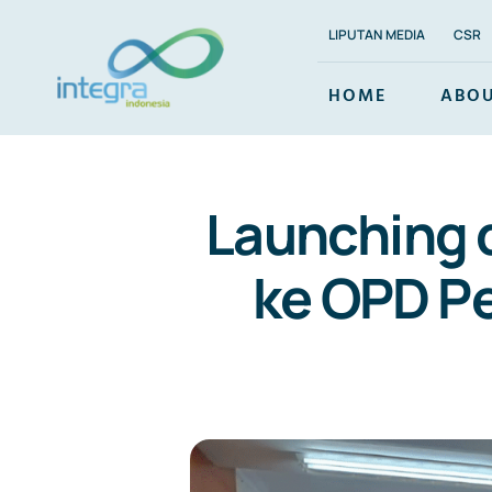
Skip
LIPUTAN MEDIA
CSR
to
content
HOME
ABOU
Launching d
ke OPD P