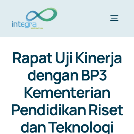
Skip
to
content
Togg
Navig
HOME
Rapat Uji Kinerja
ABOUT US
dengan BP3
Kementerian
PRODUCTS & SERVICES
Pendidikan Riset
PORTFOLIO
dan Teknologi
CLIENTS