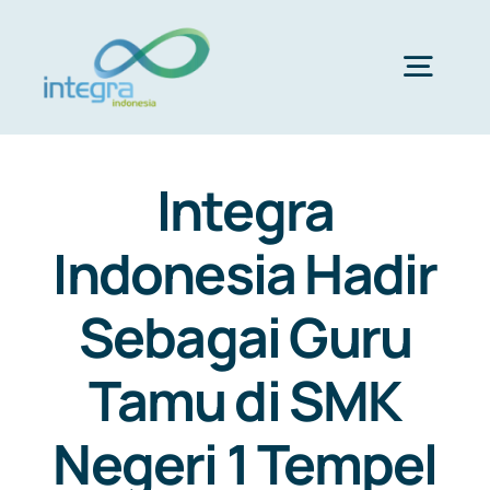
Skip
to
content
Togg
Navig
HOME
Integra
ABOUT US
Indonesia Hadir
Sebagai Guru
PRODUCTS & SERVICES
Tamu di SMK
PORTFOLIO
Negeri 1 Tempel
CLIENTS