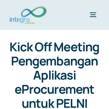
Skip
to
content
Togg
Navig
HOME
Kick Off Meeting
ABOUT US
Pengembangan
Aplikasi
PRODUCTS & SERVICES
eProcurement
PORTFOLIO
untuk PELNI
CLIENTS