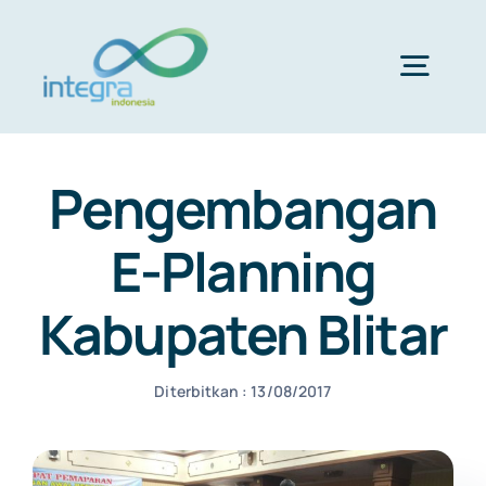
Skip
to
content
Togg
Navig
HOME
Pengembangan
ABOUT US
E-Planning
Kabupaten Blitar
PRODUCTS & SERVICES
Diterbitkan : 13/08/2017
PORTFOLIO
CLIENTS