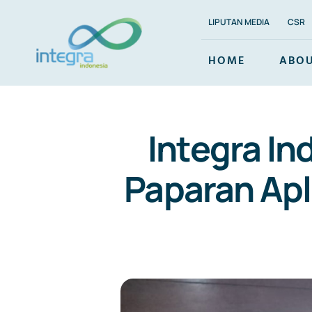
Skip
LIPUTAN MEDIA
CSR
to
content
HOME
ABOU
Integra In
Paparan Apl