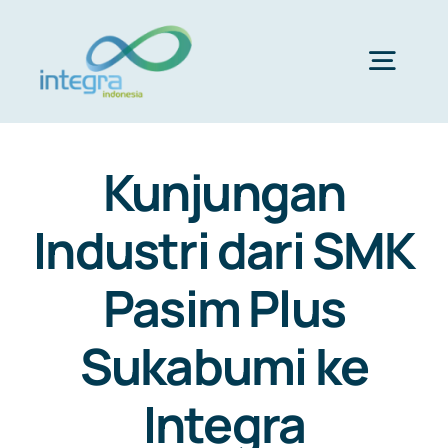
Skip
to
content
Togg
Navig
HOME
Kunjungan
ABOUT US
Industri dari SMK
Pasim Plus
PRODUCTS & SERVICES
Sukabumi ke
PORTFOLIO
Integra
CLIENTS