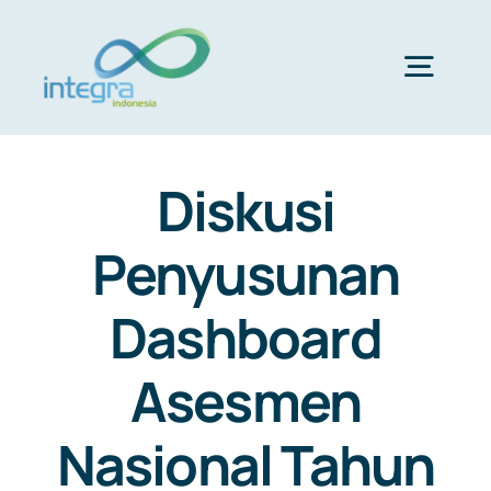
Skip
to
content
Togg
Navig
HOME
Diskusi
ABOUT US
Penyusunan
Dashboard
PRODUCTS & SERVICES
Asesmen
PORTFOLIO
Nasional Tahun
CLIENTS