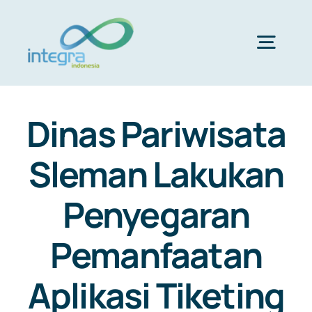
Skip
to
content
Togg
Navig
HOME
Dinas Pariwisata
ABOUT US
Sleman Lakukan
Penyegaran
PRODUCTS & SERVICES
Pemanfaatan
PORTFOLIO
Aplikasi Tiketing
CLIENTS