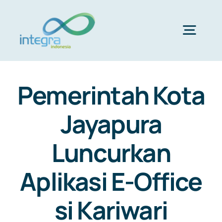
Skip
to
content
Togg
Navig
HOME
Pemerintah Kota
ABOUT US
Jayapura
Luncurkan
PRODUCTS & SERVICES
Aplikasi E-Office
PORTFOLIO
si Kariwari
CLIENTS