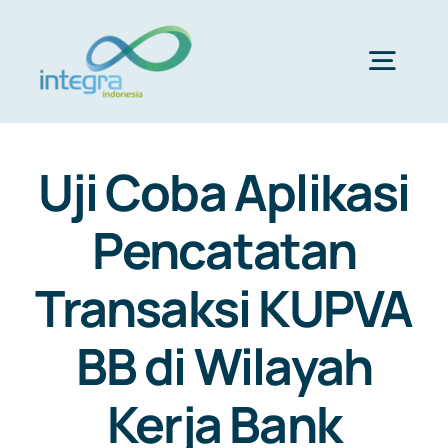
Skip
to
content
Togg
Navig
HOME
Uji Coba Aplikasi
ABOUT US
Pencatatan
Transaksi KUPVA
PRODUCTS & SERVICES
BB di Wilayah
PORTFOLIO
Kerja Bank
CLIENTS