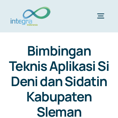
Skip
to
content
Togg
Navig
HOME
Bimbingan
ABOUT US
Teknis Aplikasi Si
Deni dan Sidatin
PRODUCTS & SERVICES
Kabupaten
PORTFOLIO
Sleman
CLIENTS