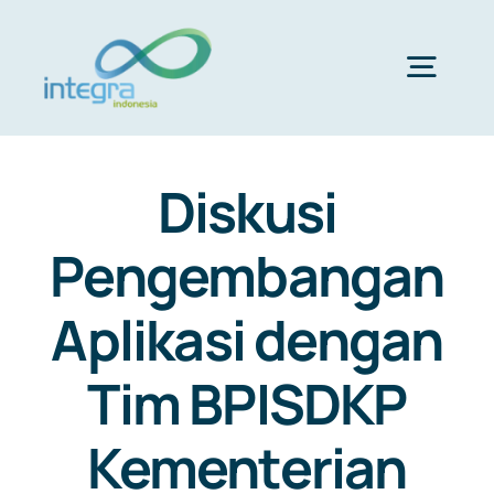
Skip
to
content
Togg
Navig
HOME
Diskusi
ABOUT US
Pengembangan
Aplikasi dengan
PRODUCTS & SERVICES
Tim BPISDKP
PORTFOLIO
Kementerian
CLIENTS