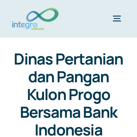
Skip
to
content
Togg
Navig
HOME
Dinas Pertanian
ABOUT US
dan Pangan
Kulon Progo
PRODUCTS & SERVICES
Bersama Bank
PORTFOLIO
Indonesia
CLIENTS