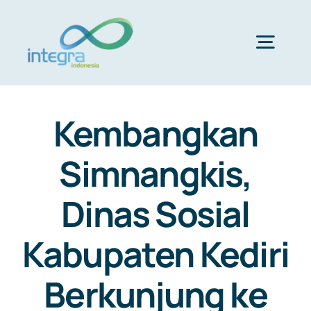
Skip
to
content
Togg
Navig
HOME
Kembangkan
ABOUT US
Simnangkis,
Dinas Sosial
PRODUCTS & SERVICES
Kabupaten Kediri
PORTFOLIO
Berkunjung ke
CLIENTS