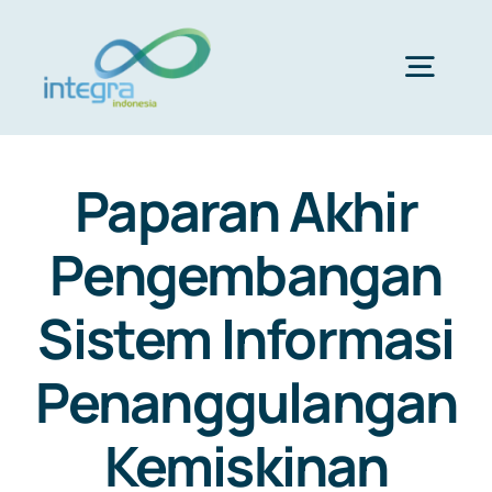
Skip
to
content
Togg
Navig
HOME
Paparan Akhir
ABOUT US
Pengembangan
Sistem Informasi
PRODUCTS & SERVICES
Penanggulangan
PORTFOLIO
Kemiskinan
CLIENTS