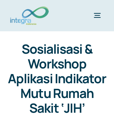
Skip
to
content
Togg
Navig
HOME
Sosialisasi &
ABOUT US
Workshop
Aplikasi Indikator
PRODUCTS & SERVICES
Mutu Rumah
PORTFOLIO
Sakit ‘JIH’
CLIENTS