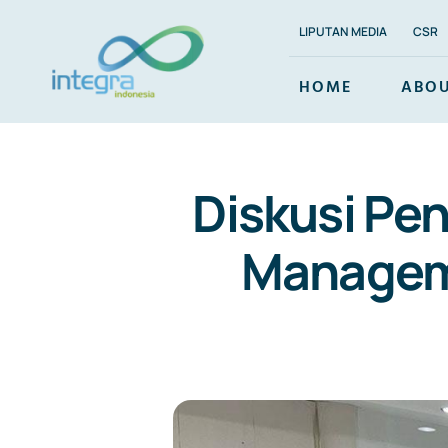
Skip
LIPUTAN MEDIA
CSR
to
content
HOME
ABOU
Diskusi Pe
Manageme