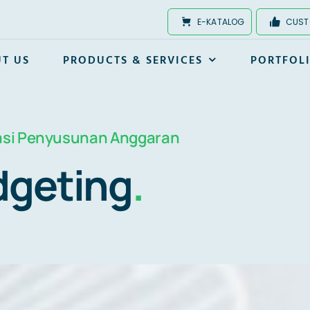
E-KATALOG
CUST
T US
PRODUCTS & SERVICES
PORTFOL
asi Penyusunan Anggaran
dgeting
.