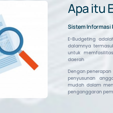
Apa itu
Sistem Informas
E-Budgeting adal
dalamnya termasuk
untuk memfasilita
daerah
Dengan penerapan te
penyusunan angga
mudah dalam menen
penganggaran peme