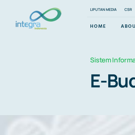
Skip
LIPUTAN MEDIA
CSR
to
content
HOME
ABOU
Sistem Inform
E-Bu