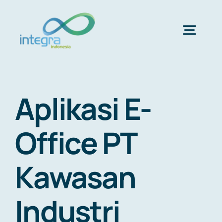
Skip
to
content
Togg
Navig
HOME
Aplikasi E-
ABOUT US
Office PT
PRODUCTS & SERVICES
Kawasan
PORTFOLIO
Industri
CLIENTS