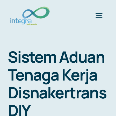
Skip
to
content
Togg
Navig
HOME
Sistem Aduan
ABOUT US
Tenaga Kerja
PRODUCTS & SERVICES
Disnakertrans
PORTFOLIO
DIY
CLIENTS