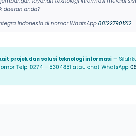
pengembangan layanan teknologi informasi melalui s
uk daerah anda?
Integra Indonesia di nomor WhatsApp
081227901212
ait projek dan solusi teknologi informasi
— Silahk
nomor Telp. 0274 – 5304851 atau chat WhatsApp
08