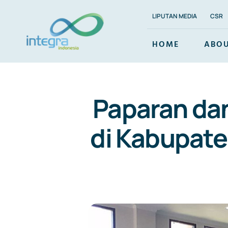
Skip
LIPUTAN MEDIA
CSR
to
content
HOME
ABOU
Paparan dan
di Kabupat