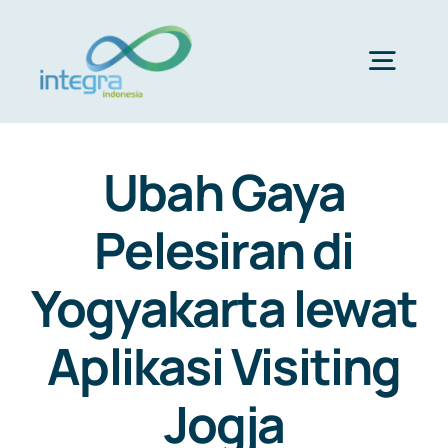
Skip
to
content
Togg
Navig
HOME
Ubah Gaya
ABOUT US
Pelesiran di
Yogyakarta lewat
PRODUCTS & SERVICES
Aplikasi Visiting
PORTFOLIO
Jogja
CLIENTS