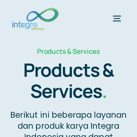
Skip
to
content
Togg
Navig
HOME
Products & Services
Products &
ABOUT US
Services
.
PRODUCTS & SERVICES
Berikut ini beberapa layanan
PORTFOLIO
dan produk karya Integra
Indonesia yang dapat
CLIENTS