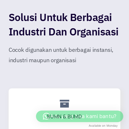
Solusi Untuk Berbagai
Industri Dan Organisasi
Cocok digunakan untuk berbagai instansi,
industri maupun organisasi
BUMN & BUMD
Ada yang bisa kami bantu?
Available on Monday