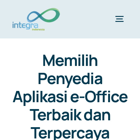
Skip
to
content
Togg
Navig
HOME
Memilih
ABOUT US
Penyedia
Aplikasi e-Office
PRODUCTS & SERVICES
Terbaik dan
PORTFOLIO
Terpercaya
CLIENTS